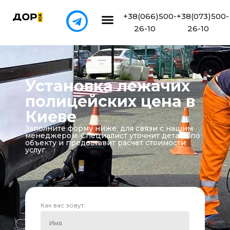
+38(066)500-
+38(073)500-
26-10
26-10
Установка лежачих
полицейских цена в
Киеве
Заполните форму ниже, для связи с нашим
менеджером. Специалист уточнит детали по
объекту и предоставит расчет стоимости
услуг.
Как вас зовут: